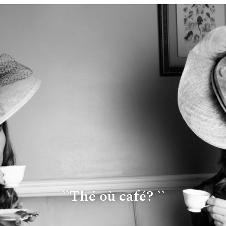
``Thé où café? ``