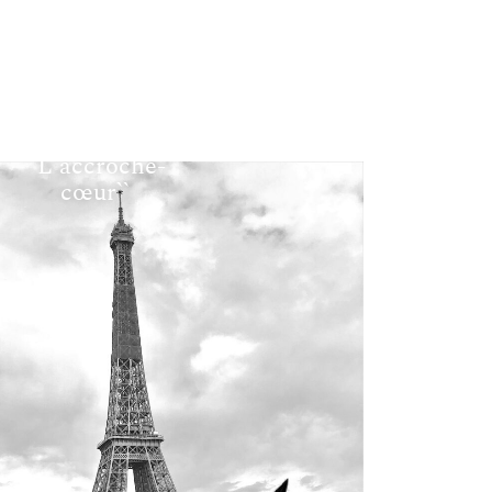
``L'accroche-
cœur``