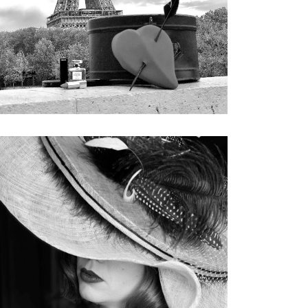
Le
``Ballard``