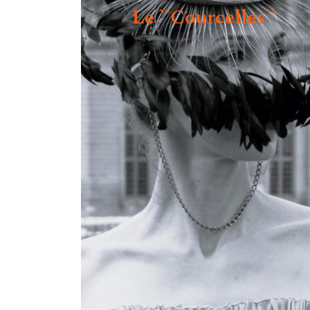
Le ``Courcelles``