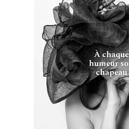
À chaque
humeur s
chapeau